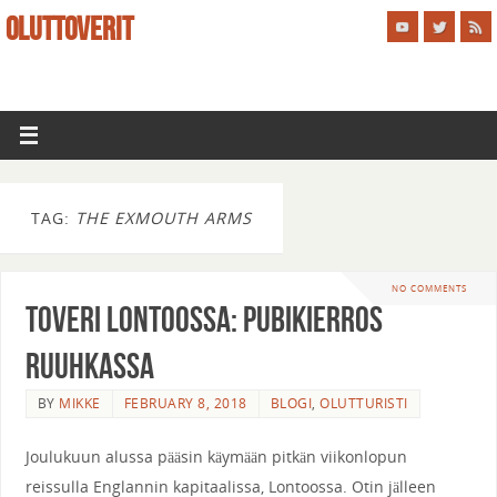
OLUTTOVERIT
TAG:
THE EXMOUTH ARMS
NO COMMENTS
Toveri Lontoossa: pubikierros
ruuhkassa
BY
MIKKE
FEBRUARY 8, 2018
BLOGI
,
OLUTTURISTI
Joulukuun alussa pääsin käymään pitkän viikonlopun
reissulla Englannin kapitaalissa, Lontoossa. Otin jälleen