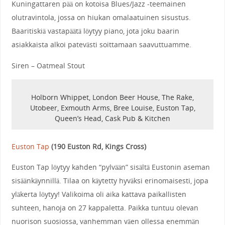
Kuningattaren pää on kotoisa Blues/Jazz -teemainen
olutravintola, jossa on hiukan omalaatuinen sisustus.
Baaritiskiä vastapäätä löytyy piano, jota joku baarin
asiakkaista alkoi patevästi soittamaan saavuttuamme.
Siren – Oatmeal Stout
Holborn Whippet, London Beer House, The Rake,
Utobeer, Exmouth Arms, Bree Louise, Euston Tap,
Queen’s Head, Cask Pub & Kitchen
Euston Tap
(
190 Euston Rd, Kings Cross
)
Euston Tap löytyy kahden “pylvään” sisältä Eustonin aseman
sisäänkäynnillä. Tilaa on käytetty hyväksi erinomaisesti, jopa
yläkerta löytyy! Valikoima oli aika kattava paikallisten
suhteen, hanoja on 27 kappaletta. Paikka tuntuu olevan
nuorison suosiossa, vanhemman väen ollessa enemmän