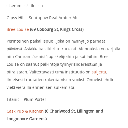
sisemmissä tiloissa.
Gipsy Hill – Southpaw Real Amber Ale
Bree Louise
(
69 Cobourg St, Kings Cross
)
Perinteinen paikallispubi, joka on nähnyt jo parhaat
päivänsä. Asiakkaita silti riitti rutkasti. Alennuksia on tarjolla
niin Camran jäsenistä opiskelijoihin ja sotilaihin. Bree
Louise on saanut palkintoja tynnyrisiidereistään ja
piiraistaan. Valitettavasti tämä instituutio on
suljettu
,
ilmeisesti rautatien rakentamisen vuoksi. Onneksi ehdin
vielä vierailla ennen sen sulkemista.
Titanic – Plum Porter
Cask Pub & Kitchen
(
6 Charlwood St, Lillington and
Longmoore Gardens
)