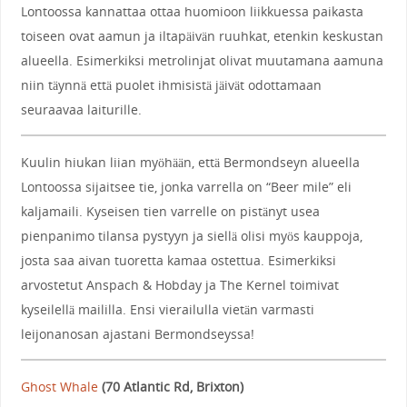
Lontoossa kannattaa ottaa huomioon liikkuessa paikasta
toiseen ovat aamun ja iltapäivän ruuhkat, etenkin keskustan
alueella. Esimerkiksi metrolinjat olivat muutamana aamuna
niin täynnä että puolet ihmisistä jäivät odottamaan
seuraavaa laiturille.
Kuulin hiukan liian myöhään, että Bermondseyn alueella
Lontoossa sijaitsee tie, jonka varrella on “Beer mile” eli
kaljamaili. Kyseisen tien varrelle on pistänyt usea
pienpanimo tilansa pystyyn ja siellä olisi myös kauppoja,
josta saa aivan tuoretta kamaa ostettua. Esimerkiksi
arvostetut Anspach & Hobday ja The Kernel toimivat
kyseilellä maililla. Ensi vierailulla vietän varmasti
leijonanosan ajastani Bermondseyssa!
Ghost Whale
(
70 Atlantic Rd, Brixton
)