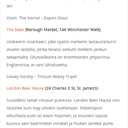
on!
Ostin: The Kernel – Export Stout
The Rake
(
Borough Market, 14A Winchester Walk
)
Utobeerin sisarbaari, joka sijaitsi marketin lastauslaiturin
alueen laidalla, jonka terassi vaikutti melkein jonkun
takapihalta. Olutvalikoima on enemmänkin ympäriinsä
Englannista, ei vain lähialueelta.
Solvay Society – Tritium Abbey Tripel
London Beer House
(
24 Charles II St, St. James’s
)
Suosikkini tämän reissun pubeista. London Beer House niin
tarjoilee kuin myy uloskin tuotteitaan. Viikonlopun
alkuillasta pubi on kovin hiljainen, ja musiikin sijasta
kuuluu vain baarimikon innokas ja hiukan äänekäs puhe.