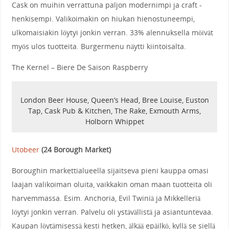
Cask on muihin verrattuna paljon modernimpi ja craft -
henkisempi. Valikoimakin on hiukan hienostuneempi,
ulkomaisiakin löytyi jonkin verran. 33% alennuksella möivät
myös ulos tuotteita. Burgermenu näytti kiintoisalta.
The Kernel – Biere De Saison Raspberry
London Beer House, Queen’s Head, Bree Louise, Euston
Tap, Cask Pub & Kitchen, The Rake, Exmouth Arms,
Holborn Whippet
Utobeer
(
24 Borough Market
)
Boroughin markettialueella sijaitseva pieni kauppa omasi
laajan valikoiman oluita, vaikkakin oman maan tuotteita oli
harvemmassa. Esim. Anchoria, Evil Twiniä ja Mikkelleriä
löytyi jonkin verran. Palvelu oli ystävällistä ja asiantuntevaa.
Kaupan löytämisessä kesti hetken, älkää epäilkö, kyllä se siellä