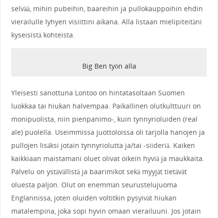
selvää, mihin pubeihin, baareihin ja pullokauppoihin ehdin
vierailulle lyhyen visiittini aikana. Alla listaan mielipiteitäni
kyseisistä kohteista.
Big Ben työn alla
Yleisesti sanottuna Lontoo on hintatasoltaan Suomen
luokkaa tai hiukan halvempaa. Paikallinen olutkulttuuri on
monipuolista, niin pienpanimo-, kuin tynnyrioluiden (real
ale) puolella. Useimmissa juottoloissa oli tarjolla hanojen ja
pullojen lisäksi jotain tynnyriolutta ja/tai -siideriä. Kaiken
kaikkiaan maistamani oluet olivat oikein hyviä ja maukkaita.
Palvelu on ystävällistä ja baarimikot sekä myyjät tietävät
oluesta paljon. Olut on enemmän seurustelujuoma
Englannissa, joten oluiden voltitkin pysyivät hiukan
matalempina, joka sopi hyvin omaan vierailuuni. Jos jotain