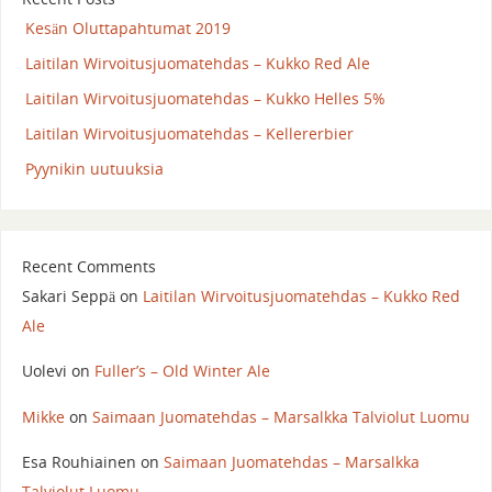
Kesän Oluttapahtumat 2019
Laitilan Wirvoitusjuomatehdas – Kukko Red Ale
Laitilan Wirvoitusjuomatehdas – Kukko Helles 5%
Laitilan Wirvoitusjuomatehdas – Kellererbier
Pyynikin uutuuksia
Recent Comments
Sakari Seppä
on
Laitilan Wirvoitusjuomatehdas – Kukko Red
Ale
Uolevi
on
Fuller’s – Old Winter Ale
Mikke
on
Saimaan Juomatehdas – Marsalkka Talviolut Luomu
Esa Rouhiainen
on
Saimaan Juomatehdas – Marsalkka
Talviolut Luomu