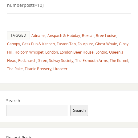
numberposts=10]
TAGGED
Adnams
,
Anspach & Hobday
,
Boxcar
,
Bree Louise
,
Canopy
,
Cask Pub & Kitchen
,
Euston Tap
,
Fourpure
,
Ghost Whale
,
Gipsy
Hill
,
Holborn Whippet
,
London
,
London Beer House
,
Lontoo
,
Queen's
Head
,
Redchurch
,
Siren
,
Solvay Society
,
The Exmouth Arms
,
The Kernel
,
The Rake
,
Titanic Brewery
,
Utobeer
Search
Search
Recent Posts