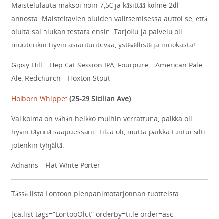
Maistelulauta maksoi noin 7,5€ ja käsittää kolme 2dl
annosta. Maisteltavien oluiden valitsemisessa auttoi se, että
oluita sai hiukan testata ensin. Tarjoilu ja palvelu oli
muutenkin hyvin asiantuntevaa, ystävällistä ja innokasta!
Gipsy Hill – Hep Cat Session IPA, Fourpure – American Pale
Ale, Redchurch – Hoxton Stout
Holborn Whippet
(
25-29 Sicilian Ave
)
Valikoima on vähän heikko muihin verrattuna, paikka oli
hyvin täynnä saapuessani. Tilaa oli, mutta paikka tuntui silti
jotenkin tyhjältä.
Adnams – Flat White Porter
Tässä lista Lontoon pienpanimotarjonnan tuotteista:
[catlist tags=”LontooOlut” orderby=title order=asc