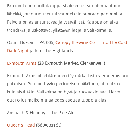
Brixtonilainen pullokauppa sijaitsee usean pienpanimon
lähekkä, joten tuotteet tulivat melkein suoraan panimoilta.
Palvelu on asiantuntevaa ja ystävällistä. Kauppa on aika
trendikäs ja uskottava, yllättävän laajalla valikoimalla.
Ostin: Boxcar – IPA-005,
Canopy Brewing Co. – Into The Cold
Dark Night
ja Into The Highlands
Exmouth Arms
(
23 Exmouth Market, Clerkenwell
)
Exmouth Arms oli ehkä eniten täynnä kaikista vierailemistani
paikoista. Pubi on hyvin perinteisen näköinen, niin ulkoa
kuin sisältäkin. Valikoima on hyvä ja ruokaakin saa. Harmi
ettei ollut melkein tilaa edes asettaa tuoppia alas…
Anspach & Hobday – The Pale Ale
Queen’s Head
(
66 Acton St
)