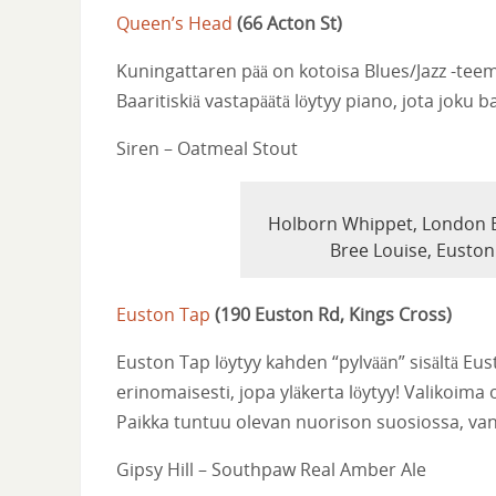
Queen’s Head
(
66 Acton St
)
Kuningattaren pää on kotoisa Blues/Jazz -tee
Baaritiskiä vastapäätä löytyy piano, jota joku
Siren – Oatmeal Stout
Holborn Whippet, London B
Bree Louise, Euston
Euston Tap
(
190 Euston Rd, Kings Cross
)
Euston Tap löytyy kahden “pylvään” sisältä Eus
erinomaisesti, jopa yläkerta löytyy! Valikoima 
Paikka tuntuu olevan nuorison suosiossa, v
Gipsy Hill – Southpaw Real Amber Ale