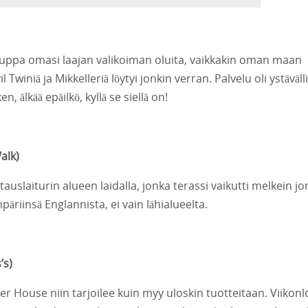
kauppa omasi laajan valikoiman oluita, vaikkakin oman maan
winiä ja Mikkelleriä löytyi jonkin verran. Palvelu oli ystävälli
 älkää epäilkö, kyllä se siellä on!
alk
)
stauslaiturin alueen laidalla, jonka terassi vaikutti melkein j
riinsä Englannista, ei vain lähialueelta.
’s
)
r House niin tarjoilee kuin myy uloskin tuotteitaan. Viikon