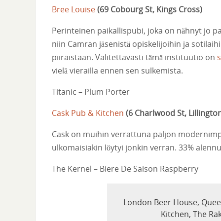
Bree Louise
(
69 Cobourg St, Kings Cross
)
Perinteinen paikallispubi, joka on nähnyt jo parh
niin Camran jäsenistä opiskelijoihin ja sotilai
piiraistaan. Valitettavasti tämä instituutio on
s
vielä vierailla ennen sen sulkemista.
Titanic – Plum Porter
Cask Pub & Kitchen
(
6 Charlwood St, Lilling
Cask on muihin verrattuna paljon modernimpi
ulkomaisiakin löytyi jonkin verran. 33% alennu
The Kernel – Biere De Saison Raspberry
London Beer House, Queen
Kitchen, The R