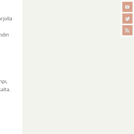
rjolla
hdin
mpi,
alta.