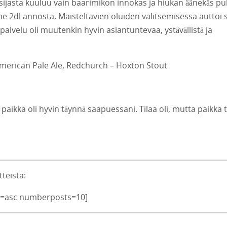
in sijasta kuuluu vain baarimikon innokas ja hiukan äänekäs pu
me 2dl annosta. Maisteltavien oluiden valitsemisessa auttoi 
a palvelu oli muutenkin hyvin asiantuntevaa, ystävällistä ja
 American Pale Ale, Redchurch – Hoxton Stout
aikka oli hyvin täynnä saapuessani. Tilaa oli, mutta paikka 
teista:
der=asc numberposts=10]