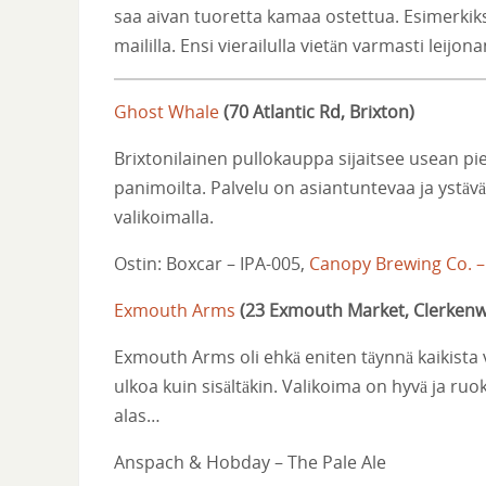
saa aivan tuoretta kamaa ostettua. Esimerkiks
maililla. Ensi vierailulla vietän varmasti lei
Ghost Whale
(
70 Atlantic Rd, Brixton
)
Brixtonilainen pullokauppa sijaitsee usean pi
panimoilta. Palvelu on asiantuntevaa ja ystäväll
valikoimalla.
Ostin: Boxcar – IPA-005,
Canopy Brewing Co. –
Exmouth Arms
(
23 Exmouth Market, Clerkenw
Exmouth Arms oli ehkä eniten täynnä kaikista v
ulkoa kuin sisältäkin. Valikoima on hyvä ja ruo
alas…
Anspach & Hobday – The Pale Ale