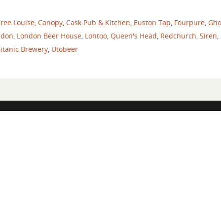
ree Louise
,
Canopy
,
Cask Pub & Kitchen
,
Euston Tap
,
Fourpure
,
Gho
ndon
,
London Beer House
,
Lontoo
,
Queen's Head
,
Redchurch
,
Siren
,
itanic Brewery
,
Utobeer