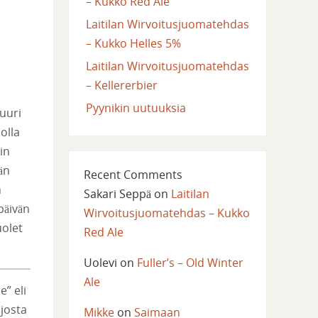
– Kukko Red Ale
Laitilan Wirvoitusjuomatehdas
– Kukko Helles 5%
Laitilan Wirvoitusjuomatehdas
– Kellererbier
Pyynikin uutuuksia
uuri
olla
in
än
Recent Comments
n
Sakari Seppä
on
Laitilan
päivän
Wirvoitusjuomatehdas – Kukko
uolet
Red Ale
Uolevi
on
Fuller’s – Old Winter
Ale
e” eli
 josta
Mikke
on
Saimaan