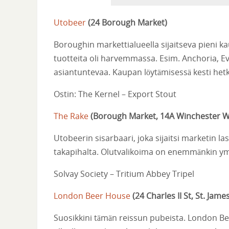
Utobeer
(
24 Borough Market
)
Boroughin markettialueella sijaitseva pieni 
tuotteita oli harvemmassa. Esim. Anchoria, Evil T
asiantuntevaa. Kaupan löytämisessä kesti hetken,
Ostin: The Kernel – Export Stout
The Rake
(
Borough Market, 14A Winchester W
Utobeerin sisarbaari, joka sijaitsi marketin la
takapihalta. Olutvalikoima on enemmänkin ympä
Solvay Society – Tritium Abbey Tripel
London Beer House
(
24 Charles II St, St. James
Suosikkini tämän reissun pubeista. London Bee