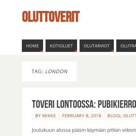
OLUTTOVERIT
HOME
KOTIOLUET
OLUTARVIOT
OLUTRA
TAG:
LONDON
Toveri Lontoossa: pubikierr
BY
MIKKE
FEBRUARY 8, 2018
BLOGI
,
OLUTT
Joulukuun alussa pääsin käymään pitkän viikonl