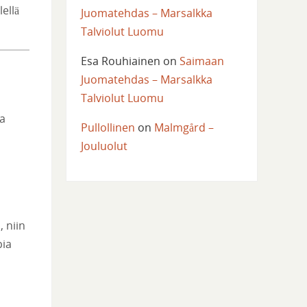
ellä
Juomatehdas – Marsalkka
Talviolut Luomu
Esa Rouhiainen
on
Saimaan
Juomatehdas – Marsalkka
Talviolut Luomu
la
Pullollinen
on
Malmgård –
Jouluolut
, niin
pia