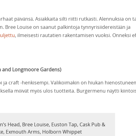
aat päivänsä. Asiakkaita silti riitti rutkasti. Alennuksia on ta
hin. Bree Louise on saanut palkintoja tynnyrisiidereistään ja
uljettu
, ilmeisesti rautatien rakentamisen vuoksi. Onneksi e
ton and Longmoore Gardens
)
 ja craft -henkisempi. Valikoimakin on hiukan hienostunee
ksella möivät myös ulos tuotteita. Burgermenu näytti kiintois
’s Head, Bree Louise, Euston Tap, Cask Pub &
ake, Exmouth Arms, Holborn Whippet