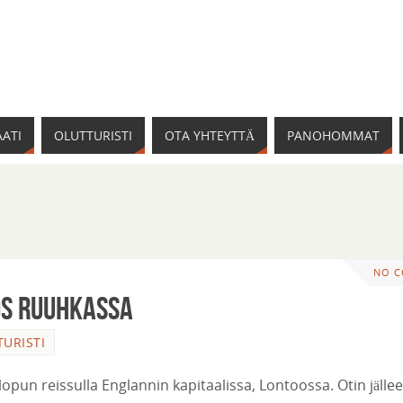
ATI
OLUTTURISTI
OTA YHTEYTTÄ
PANOHOMMAT
NO 
os ruuhkassa
URISTI
opun reissulla Englannin kapitaalissa, Lontoossa. Otin jälle