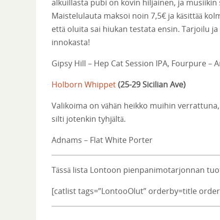
alkuillasta pubi on kovin hiljainen, ja musiik
Maistelulauta maksoi noin 7,5€ ja käsittää kol
että oluita sai hiukan testata ensin. Tarjoilu j
innokasta!
Gipsy Hill – Hep Cat Session IPA, Fourpure –
Holborn Whippet
(
25-29 Sicilian Ave
)
Valikoima on vähän heikko muihin verrattuna, p
silti jotenkin tyhjältä.
Adnams – Flat White Porter
Tässä lista Lontoon pienpanimotarjonnan tuot
[catlist tags=”LontooOlut” orderby=title or