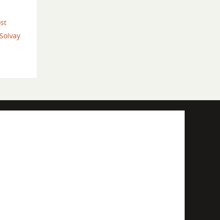
st
Solvay