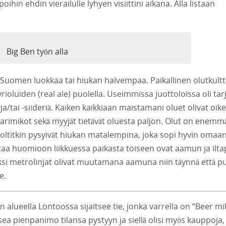
ihin ehdin vierailulle lyhyen visiittini aikana. Alla listaan
Big Ben työn alla
 Suomen luokkaa tai hiukan halvempaa. Paikallinen olutkultt
ioluiden (real ale) puolella. Useimmissa juottoloissa oli tarj
 ja/tai -siideriä. Kaiken kaikkiaan maistamani oluet olivat oike
 baarimikot sekä myyjät tietävät oluesta paljon. Olut on enemm
oltitkin pysyivät hiukan matalempina, joka sopi hyvin omaa
ttaa huomioon liikkuessa paikasta toiseen ovat aamun ja ilta
ksi metrolinjat olivat muutamana aamuna niin täynnä että p
e.
alueella Lontoossa sijaitsee tie, jonka varrella on “Beer mil
usea pienpanimo tilansa pystyyn ja siellä olisi myös kauppoja,