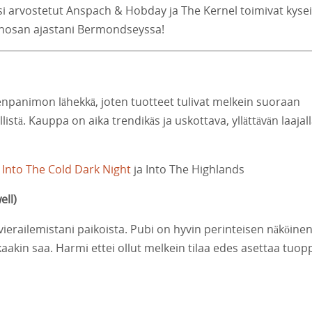
i arvostetut Anspach & Hobday ja The Kernel toimivat kyseil
jonanosan ajastani Bermondseyssa!
enpanimon lähekkä, joten tuotteet tulivat melkein suoraan
istä. Kauppa on aika trendikäs ja uskottava, yllättävän laajal
 Into The Cold Dark Night
ja Into The Highlands
ell
)
ierailemistani paikoista. Pubi on hyvin perinteisen näköinen
kaakin saa. Harmi ettei ollut melkein tilaa edes asettaa tuop