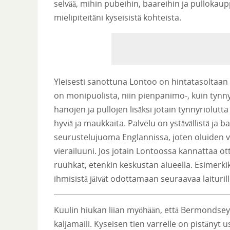
selvää, mihin pubeihin, baareihin ja pullokauppo
mielipiteitäni kyseisistä kohteista.
Yleisesti sanottuna Lontoo on hintatasoltaan
on monipuolista, niin pienpanimo-, kuin tynnyr
hanojen ja pullojen lisäksi jotain tynnyriolutta
hyviä ja maukkaita. Palvelu on ystävällistä ja
seurustelujuoma Englannissa, joten oluiden v
vierailuuni. Jos jotain Lontoossa kannattaa o
ruuhkat, etenkin keskustan alueella. Esimerki
ihmisistä jäivät odottamaan seuraavaa laiturill
Kuulin hiukan liian myöhään, että Bermondseyn 
kaljamaili. Kyseisen tien varrelle on pistänyt 