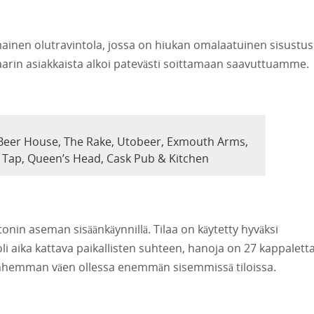
mainen olutravintola, jossa on hiukan omalaatuinen sisustus
 baarin asiakkaista alkoi patevästi soittamaan saavuttuamme.
eer House, The Rake, Utobeer, Exmouth Arms,
 Tap, Queen’s Head, Cask Pub & Kitchen
tonin aseman sisäänkäynnillä. Tilaa on käytetty hyväksi
oli aika kattava paikallisten suhteen, hanoja on 27 kappaletta
anhemman väen ollessa enemmän sisemmissä tiloissa.