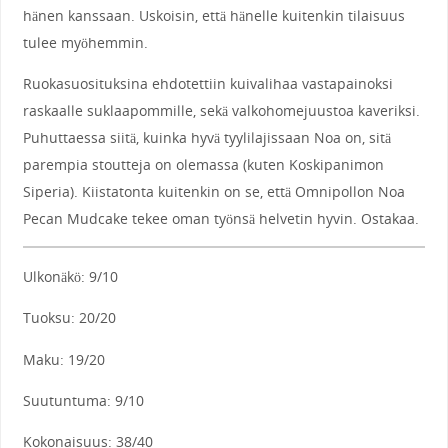
hänen kanssaan. Uskoisin, että hänelle kuitenkin tilaisuus
tulee myöhemmin.
Ruokasuosituksina ehdotettiin kuivalihaa vastapainoksi
raskaalle suklaapommille, sekä valkohomejuustoa kaveriksi.
Puhuttaessa siitä, kuinka hyvä tyylilajissaan Noa on, sitä
parempia stoutteja on olemassa (kuten Koskipanimon
Siperia). Kiistatonta kuitenkin on se, että Omnipollon Noa
Pecan Mudcake tekee oman työnsä helvetin hyvin. Ostakaa.
Ulkonäkö: 9/10
Tuoksu: 20/20
Maku: 19/20
Suutuntuma: 9/10
Kokonaisuus: 38/40