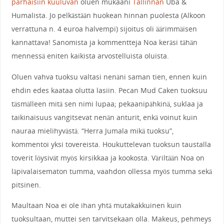
parhaisiin kuuluvan
oluen mukaani
Tallinnan
Uba &
Humalista. Jo pelkästään huokean hinnan puolesta (Alkoon
verrattuna n. 4 euroa halvempi) sijoitus oli äärimmäisen
kannattava! Sanomista ja kommentteja Noa keräsi tähän
mennessä eniten kaikista arvostelluista oluista.
Oluen vahva tuoksu valtasi nenäni saman tien, ennen kuin
ehdin edes kaataa olutta lasiin. Pecan Mud Caken tuoksuu
täsmälleen mitä sen nimi lupaa; pekaanipähkinä, suklaa ja
taikinaisuus vangitsevat nenän anturit, enkä voinut kuin
nauraa mielihyvästä. “Herra Jumala mikä tuoksu”,
kommentoi yksi tovereista. Houkuttelevan tuoksun taustalla
toverit löysivät myös kirsikkaa ja kookosta. Väriltään Noa on
läpivalaisematon tumma, vaahdon ollessa myös tumma sekä
pitsinen.
Maultaan Noa ei ole ihan yhtä mutakakkuinen kuin
tuoksultaan, muttei sen tarvitsekaan olla. Makeus, pehmeys