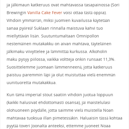
ja jälkimaun katkeruus ovat mahtavassa tasapainossa (Sori
Brewingin
Vanilla Cake Fever
voisi ottaa tästä oppia).
Vihdoin ymmärrän, miksi juomien kuvailussa käytetään
sanaa pyöreä! Suklaan rinnalla maistuva kahvi tuo
miellyttävän lisän. Suutuntumaltaan Omnipollon
nestemäinen mutakakku on aivan mahtava, täyteläinen
jälkimaku viivyttelee ja lämmittää kurkussa. Alkoholin
maku pysyy piilossa, vaikka voltteja onkin runsaat 11,3%.
Suosittelemme juomaan lämmenneenä, jotta katkeruus
paistuu paremmin läpi ja olut muistuttaa vielä enemmän
uunituoretta mutakakkua.
Kun tämä imperial stout saatiin vihdoin juotua loppuun
(kaikki halusivat ehdottomasti osansa), jäi maistelulasi
olohuoneen pöydälle, jotta saimme vielä muistella Noan
mahtavaa tuoksua illan pimetessäkin. Haluaisin tässä kohtaa
pyytää toveri Joonalta anteeksi, ettemme juoneet Noaa