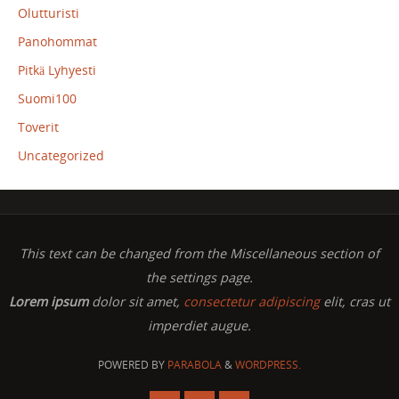
Olutturisti
Panohommat
Pitkä Lyhyesti
Suomi100
Toverit
Uncategorized
This text can be changed from the Miscellaneous section of
the settings page.
Lorem ipsum
dolor sit amet,
consectetur adipiscing
elit, cras ut
imperdiet augue.
POWERED BY
PARABOLA
&
WORDPRESS.