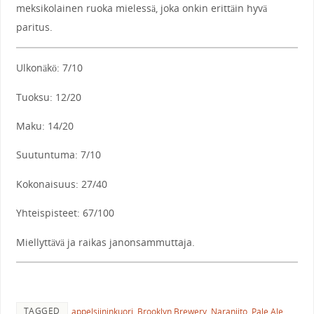
meksikolainen ruoka mielessä, joka onkin erittäin hyvä
paritus.
Ulkonäkö: 7/10
Tuoksu: 12/20
Maku: 14/20
Suutuntuma: 7/10
Kokonaisuus: 27/40
Yhteispisteet: 67/100
Miellyttävä ja raikas janonsammuttaja.
TAGGED
appelsiininkuori
,
Brooklyn Brewery
,
Naranjito
,
Pale Ale