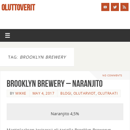
OLUTTOVERIT
TAG:
BROOKLYN BREWERY
NO COMMENTS
Brooklyn Brewery – Naranjito
BY
MIKKE
MAY 4, 2017
BLOGI
,
OLUTARVIOT
,
OLUTRAATI
Naranjito 4,5%
Martinlaakson Jyväsessä oli tarjolla Brooklyn Breweryn