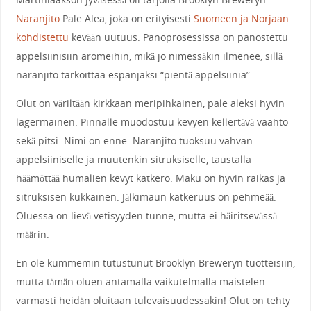
Naranjito
Pale Alea, joka on erityisesti
Suomeen ja Norjaan
kohdistettu
kevään uutuus. Panoprosessissa on panostettu
appelsiinisiin aromeihin, mikä jo nimessäkin ilmenee, sillä
naranjito tarkoittaa espanjaksi “pientä appelsiinia”.
Olut on väriltään kirkkaan meripihkainen, pale aleksi hyvin
lagermainen. Pinnalle muodostuu kevyen kellertävä vaahto
sekä pitsi. Nimi on enne: Naranjito tuoksuu vahvan
appelsiiniselle ja muutenkin sitruksiselle, taustalla
häämöttää humalien kevyt katkero. Maku on hyvin raikas ja
sitruksisen kukkainen. Jälkimaun katkeruus on pehmeää.
Oluessa on lievä vetisyyden tunne, mutta ei häiritsevässä
määrin.
En ole kummemin tutustunut Brooklyn Breweryn tuotteisiin,
mutta tämän oluen antamalla vaikutelmalla maistelen
varmasti heidän oluitaan tulevaisuudessakin! Olut on tehty