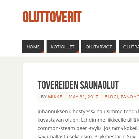
OLUTTOVERIT
HOME
KOTIOLUET
OLUTARVIOT
OLUTRA
Tovereiden Saunaolut
BY
MIKKE
MAY 31, 2017
BLOGI
,
PANOH
Juhannuksen lähestyessä halusimme tehdä k
kuvastavan oluen. Lähdimme liikkeelle tällä
common/steam beer -tyyliä. Jos tämä kokeilu
savumallasta sekä esim. Prykmestarin Suvi -