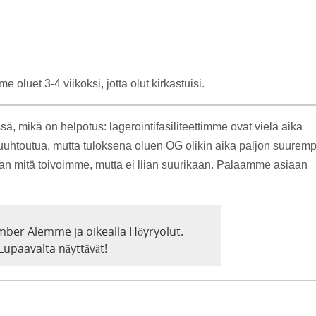
oluet 3-4 viikoksi, jotta olut kirkastuisi.
mikä on helpotus: lagerointifasiliteettimme ovat vielä aika
 huuhtoutua, mutta tuloksena oluen OG olikin aika paljon suuremp
ihan mitä toivoimme, mutta ei liian suurikaan. Palaamme asiaan
ber Alemme ja oikealla Höyryolut.
Lupaavalta näyttävät!