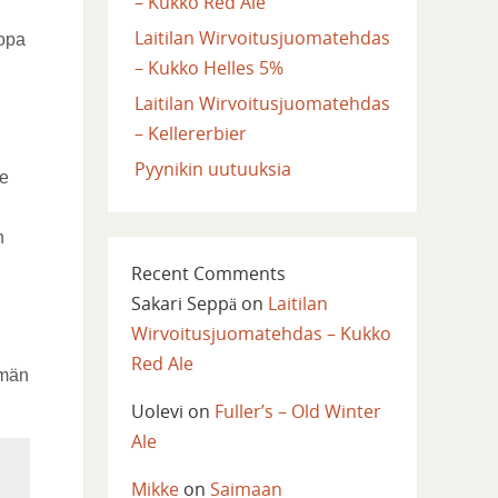
– Kukko Red Ale
Laitilan Wirvoitusjuomatehdas
jopa
– Kukko Helles 5%
Laitilan Wirvoitusjuomatehdas
– Kellererbier
Pyynikin uutuuksia
me
n
Recent Comments
Sakari Seppä
on
Laitilan
Wirvoitusjuomatehdas – Kukko
Red Ale
mmän
Uolevi
on
Fuller’s – Old Winter
Ale
Mikke
on
Saimaan