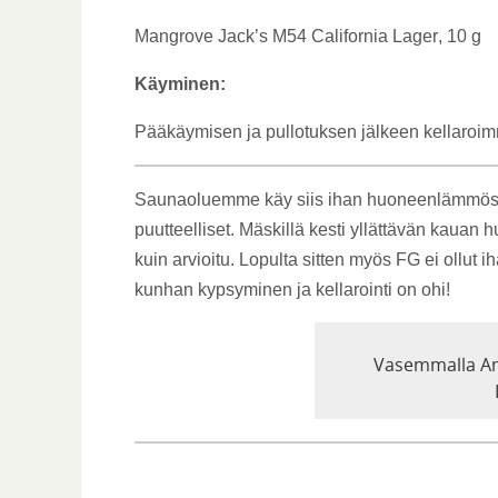
Mangrove Jack’s M54 California Lager
, 10 g
Käyminen:
Pääkäymisen ja pullotuksen jälkeen kellaroimme 
Saunaoluemme käy siis ihan huoneenlämmössä, 
puutteelliset. Mäskillä kesti yllättävän kauan
kuin arvioitu.
Lopulta sitten myös FG ei ollut 
kunhan kypsyminen ja kellarointi on ohi!
Vasemmalla Am