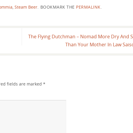
ommia
,
Steam Beer
.
BOOKMARK THE
PERMALINK
.
The Flying Dutchman – Nomad More Dry And 
Than Your Mother In Law Sai
red fields are marked
*