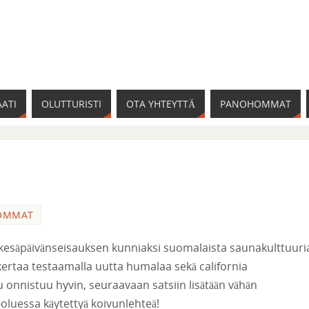
ATI
OLUTTURISTI
OTA YHTEYTTÄ
PANOHOMMAT
OMMAT
esäpäivänseisauksen kunniaksi suomalaista saunakulttuuri
 kertaa testaamalla uutta humalaa sekä california
 onnistuu hyvin, seuraavaan satsiin lisätään vähän
oluessa käytettyä koivunlehteä!