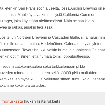
ta, etenkin San Fransiscon alueelta, jossa Anchor Brewing on 
eellensa. Muut käyttävätkin nimitystä California Common.
tu lager, joka käytetään alelämmöissä. Näin se saa kivan
eä ja raikas, ainakin teoriassa.
suositellun Northern Brewerin ja Cascaden tilalle, sillä halusim
yös meille uutta humalaa. Hedelmäinen Galena on hyvin yleinen
a tuntematon. Toverit haukkuivatkin humalia punnitessa Galena
tenkin optimistinen, että humala toimii lopputuotteessa.
 vedensäätökemikaaleja sekä tarkkailemaan pH:ta
oveden mineraalipitoisuuteen sekä säätää pHta maltaiden
. Kemikaalien myös kuuluisi vaikuttaa siihen, tuntuuko olut ene
jatkamme kokeiluja tästedes.
imonurkasta
hiukan lisätarvikkeita!