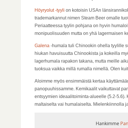
Höyryolut -tyyli
on kotoisin USAn länsirannikol
trademarkannut nimen Steam Beer omalle tuott
Periaatteessa tyylin pohjana on hyvin humaloi
monipuolisuuden mutta on yhä lagermaisen kev
Galena
-humala tuli Chinookin ohella tyylille 
hiukan havuisuutta Chinookista ja kokeilla m
lagerhumala rapakon takana, mutta meille aik
tuoksua vaikka millä rumalla nimellä. Olen kui
Aloimme myös ensimmäistä kertaa käyttämään
panopuuhissamme. Kemikaalit vaikuttavat pan
entsyymien ideaalitoiminta-alueelle (5.2-5.6)
maltaiselta vai humalaiselta. Mielenkiinnolla 
Hankimme
Pan