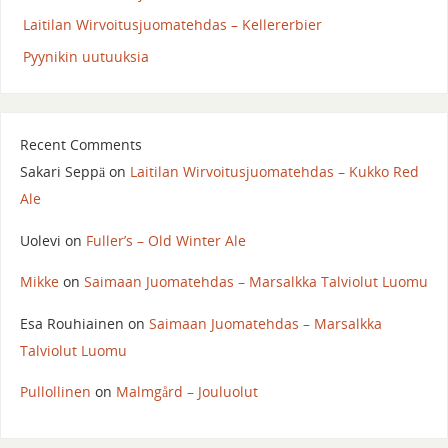
Laitilan Wirvoitusjuomatehdas – Kellererbier
Pyynikin uutuuksia
Recent Comments
Sakari Seppä
on
Laitilan Wirvoitusjuomatehdas – Kukko Red
Ale
Uolevi
on
Fuller’s – Old Winter Ale
Mikke
on
Saimaan Juomatehdas – Marsalkka Talviolut Luomu
Esa Rouhiainen
on
Saimaan Juomatehdas – Marsalkka
Talviolut Luomu
Pullollinen
on
Malmgård – Jouluolut