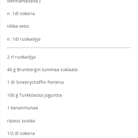
viennamaltaita.)
n. 1dl sokeria
tilkka vettä
n. 1dl ruokaöljyä
2 rl ruokaöljyä
40 g Brunbergin tummaa suklaata
1 dl Sinebrychoffin Porteria
100 g Turkkilaista jogurttia
1 kananmunaa
ripaus suolaa
1/2 dl sokeria