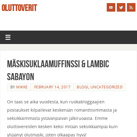
OLUTTOVERIT
Mäskisuklaamuffinssi & Lambic
sabayon
BY
MIKKE
FEBRUARY 14, 2017
BLOGI
,
UNCATEGORIZED
On taas se aika vuodesta, kun ruokabloggaajien
postaukset kilpailevat keskenään romanttisimmasta ja
seksikkäimmästä ystävänpäivän jälkiruoasta. Emme
oluttovereiden kesken keksi mitään seksikkäämpää kuin
ylijäänyt olutmäski, joten olkaapas hyvä!