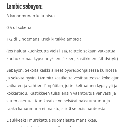
Lambic sabayon:
3 kananmunan keltuaista
0,5 dl sokeria
1/2 dl Lindemans Kriek kirsikkalambicia
(Jos haluat kuohkeutta vielä lisää, taittele sekaan vatkattua
kuohukermaa kypsennyksen jälkeen, kastikkeen jäähdyttyä.)
Sabayon: Sekoita kaikki aineet pyöreäpohjaisessa kulhossa
ja sekoita hyvin. Lämmitä kastiketta vesihauteessa koko ajan
vatkaten ja vahtien lämpötilaa, jottei keltuainen kypsy yli ja
kokkaroidu. Kastikkeen tulisi ensin vaahtoutua vahvasti ja
sitten asettua. Kun kastike on selvästi paksuuntunut ja
raaka kananmuna ei maistu, siirrä se pois hauteesta.
Lisukkeeksi murskattua suomalaista mansikkaa,