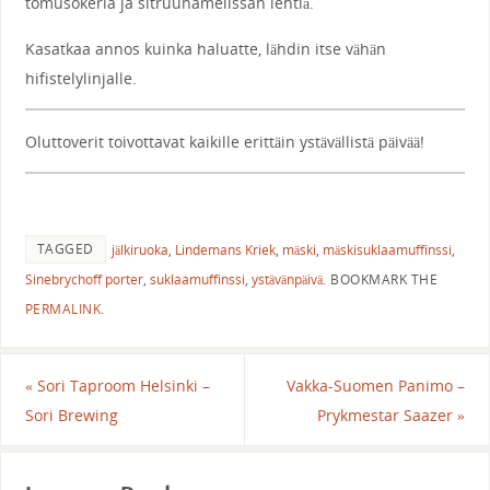
tomusokeria ja sitruunamelissan lehtiä.
Kasatkaa annos kuinka haluatte, lähdin itse vähän
hifistelylinjalle.
Oluttoverit toivottavat kaikille erittäin ystävällistä päivää!
TAGGED
jälkiruoka
,
Lindemans Kriek
,
mäski
,
mäskisuklaamuffinssi
,
Sinebrychoff porter
,
suklaamuffinssi
,
ystävänpäivä
.
BOOKMARK THE
PERMALINK
.
«
Sori Taproom Helsinki –
Vakka-Suomen Panimo –
Sori Brewing
Prykmestar Saazer
»