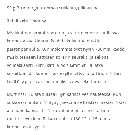
50 g Brunbergin tummaa suklaata, pilkottuna
3-4 dl vehnäjauhoja
Mäskitahna: Lämmitä sokeria ja vettä pienessä kattilassa,
kunnes alkaa kiehua. Paahda kuivattua mäskiä
paistinpannulla. Kun molemmat ovat hyvin kuumia, kaada
mäski pieneen kattilaan sokerin seuraksi ja sekoita
voimakkaasti. Siirrä kattila pois lämmöltä ja jatka
sekoittamista, kunnes sokeri jähmettyy ja tarttuu mäskiin.
Lisää öljy ja prosessoi tahnaksi sauvasekoittimella.
Muffinssi: Sulata suklaa öljyn kanssa vesihauteessa. Kun
suklaa on hiukan jäähtynyt, sekoita se kaikkien nestemäisten
aineiden kanssa. Lisää kuivat aineet ja siirrä taikina
muffinssivuokiin. Paista uunissa 180 °C n. 15 min tai
kunnes ovat kypsiä.