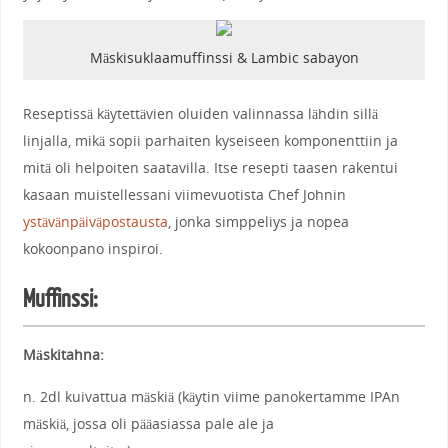
Mäskisuklaamuffinssi & Lambic sabayon
Reseptissä käytettävien oluiden valinnassa lähdin sillä
linjalla, mikä sopii parhaiten kyseiseen komponenttiin ja
mitä oli helpoiten saatavilla. Itse resepti taasen rakentui
kasaan muistellessani viimevuotista Chef Johnin
ystävänpäiväpostausta
, jonka simppeliys ja nopea
kokoonpano inspiroi.
Muffinssi:
Mäskitahna:
n. 2dl kuivattua mäskiä (käytin viime panokertamme IPAn
mäskiä, jossa oli pääasiassa pale ale ja