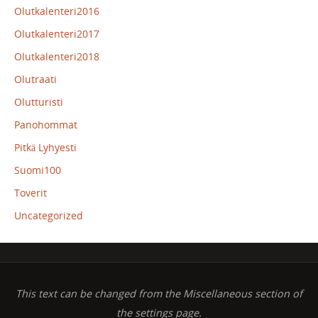
Olutkalenteri2016
Olutkalenteri2017
Olutkalenteri2018
Olutraati
Olutturisti
Panohommat
Pitkä Lyhyesti
Suomi100
Toverit
Uncategorized
This text can be changed from the Miscellaneous section of
the settings page.