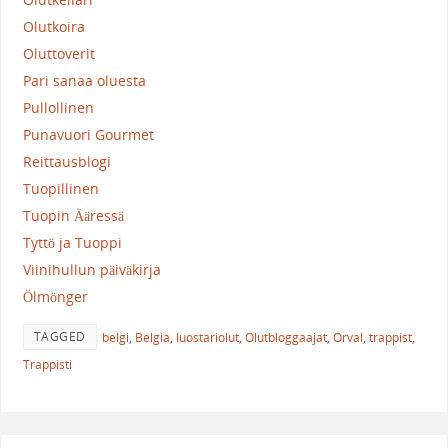
Olutkoira
Oluttoverit
Pari sanaa oluesta
Pullollinen
Punavuori Gourmet
Reittausblogi
Tuopillinen
Tuopin Ääressä
Tyttö ja Tuoppi
Viinihullun päiväkirja
Ölmönger
TAGGED
belgi
,
Belgia
,
luostariolut
,
Olutbloggaajat
,
Orval
,
trappist
,
Trappisti