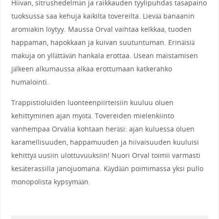
Hiivan, sitrushedelmän ja raikkauden tyylipuhdas tasapaino
tuoksussa saa kehuja kaikilta tovereilta. Lievää banaanin
aromiakin löytyy. Maussa Orval vaihtaa kelkkaa, tuoden
happaman, hapokkaan ja kuivan suutuntuman. Erinäisiä
makuja on yllättävän hankala erottaa. Usean maistamisen
jälkeen alkumaussa alkaa erottumaan katkerahko
humalointi.
Trappistioluiden luonteenpiirteisiin kuuluu oluen
kehittyminen ajan myötä. Tovereiden mielenkiinto
vanhempaa Orvalia kohtaan heräsi: ajan kuluessa oluen
karamellisuuden, happamuuden ja hiivaisuuden kuuluisi
kehittyä uusiin ulottuvuuksiin! Nuori Orval toimii varmasti
kesäterassilla janojuomana. Käydään poimimassa yksi pullo
monopolista kypsymään.