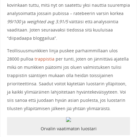
kovinkaan tuttu, mitä nyt on saatettu yksi nauttia suurempia
analysoimatta jossain pubissa – ratebeerin varsin korkea
99/100
ja
weighted avg 3.91/5
väittäisi että analysointia
vaaditaan. Joten seuraavaksi tiedossa sitä kuuluisaa
“diipadaapa bloggailua”.
Teollisuusmunkkien linja puskee parhaimmillaan ulos
28000 pulloa
trappistia
per tunti, joten on jännittävä ajatella
mikä on munkkien päätoimi jos oluen valmistuksen tulisi
trappistin sääntöjen mukaan olla heidän toissijainen
prioriteettinsa. Saadut voitot käytetään luostarin ylläpitoon,
ja kaikki ylimääräinen lahjoitetaan hyväntekeväisyyteen. Voi
siis sanoa että juodaan hyvän asian puolesta, jos luostarin
tilusten ylläpitämisen jälkeen jää yhtään ylimääräistä.
Orvalin vaatimaton luostari