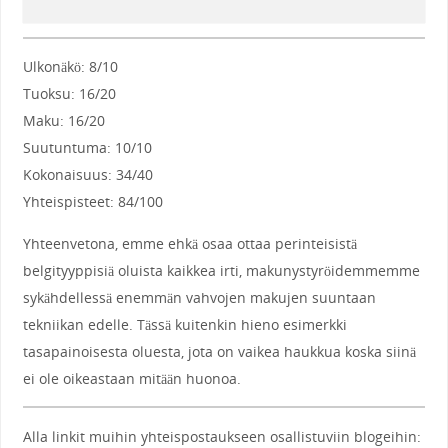
Ulkonäkö: 8/10
Tuoksu: 16/20
Maku: 16/20
Suutuntuma: 10/10
Kokonaisuus: 34/40
Yhteispisteet: 84/100
Yhteenvetona, emme ehkä osaa ottaa perinteisistä
belgityyppisiä oluista kaikkea irti, makunystyröidemmemme
sykähdellessä enemmän vahvojen makujen suuntaan
tekniikan edelle. Tässä kuitenkin hieno esimerkki
tasapainoisesta oluesta, jota on vaikea haukkua koska siinä
ei ole oikeastaan mitään huonoa.
Alla linkit muihin yhteispostaukseen osallistuviin blogeihin: