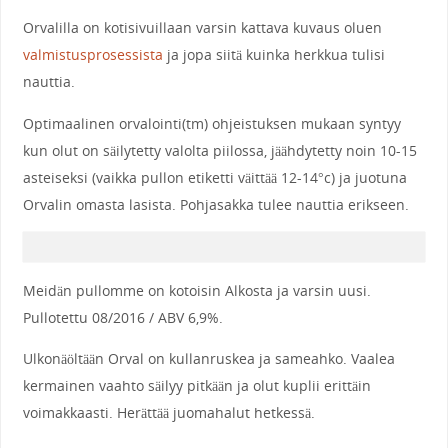
Orvalilla on kotisivuillaan varsin kattava kuvaus oluen
valmistusprosessista
ja jopa siitä kuinka herkkua tulisi
nauttia.
Optimaalinen orvalointi(tm) ohjeistuksen mukaan syntyy
kun olut on säilytetty valolta piilossa, jäähdytetty noin 10-15
asteiseksi (vaikka pullon etiketti väittää 12-14
°
c) ja juotuna
Orvalin omasta lasista. Pohjasakka tulee nauttia erikseen.
Meidän pullomme on kotoisin Alkosta ja varsin uusi.
Pullotettu 08/2016 / ABV 6,9%.
Ulkonäöltään Orval on kullanruskea ja sameahko. Vaalea
kermainen vaahto säilyy pitkään ja olut kuplii erittäin
voimakkaasti. Herättää juomahalut hetkessä.