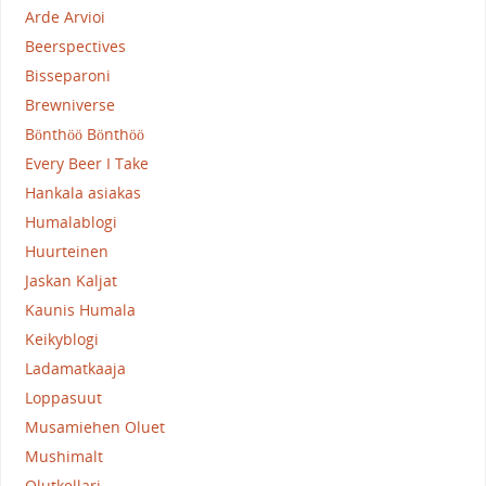
Arde Arvioi
Beerspectives
Bisseparoni
Brewniverse
Bönthöö Bönthöö
Every Beer I Take
Hankala asiakas
Humalablogi
Huurteinen
Jaskan Kaljat
Kaunis Humala
Keikyblogi
Ladamatkaaja
Loppasuut
Musamiehen Oluet
Mushimalt
Olutkellari