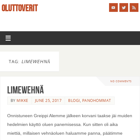
OLUTTOVERIT
TAG:
LIMEWEHNÄ
NO COMMENTS
LimeWehnä
BY
MIKKE
JUNE 25, 2017
BLOGI
,
PANOHOMMAT
Onnistuneen Greippi Alemme jälkeen korvani taakse jäi muiden
hedelmien käyttö oluen panemisessa. Kun sitten oli aika
miettiä, millaisen vehnäoluen haluamme panna, päätimme