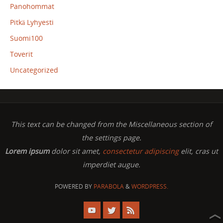
Panohommat
Pitkä Lyhyesti
Suomi100
Toverit
Uncategorized
This text can be changed from the Miscellaneous section of
the settings page.
Lorem ipsum
dolor sit amet,
consectetur adipiscing
elit, cras ut
imperdiet augue.
POWERED BY
PARABOLA
&
WORDPRESS.