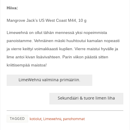
Hiiva:
Mangrove Jack’s US West Coast M44, 10 g
Limewehnä on ollut tähän mennessä yksi nopeimmista
panoistamme. Vehnäinen mäski huuhtoutui kamalan nopeasti
ja vierre keittyi voimakkaasti kuplien. Vierre maistui hyvälle ja
lime antoi kivan lisävivahteen. Parin viikon päästä sitten
kriittisempää maistoa!
LimeWehnä valmiina primääriin.
Sekundääri & tuore limen liha
TAGGED
kotiolut
,
Limewehnä
,
panohommat