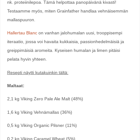
nk. proteiinilepoa. Tämä helpottaa panopäivänä kivasti!
Testaamme myös, miten Grainfather handlaa vehnäisemmän
mallaspuuron.
Hallertau Blanc
on vanhan jalohumalan uusi, trooppisempi
iteraatio, jossa voi havaita kukkaisia, passionhedelmäisiä ja
greippimäisiä aromeita. Kyseisen humalan ja limen pitäisi
pelata hyvin yhteen.
Resepti näytti kutakuinkin tältä:
Maltaat:
2,1 kg Viking Zero Pale Ale Malt (48%)
1,6 kg Viking Vehnämallas (36%)
0,5 kg Viking Organic Pilsner (11%)
0,2 kg Viking Caramel Wheat (5%)