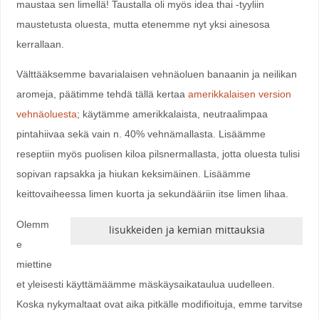
maustaa sen limellä! Taustalla oli myös idea thai -tyyliin
maustetusta oluesta, mutta etenemme nyt yksi ainesosa
kerrallaan.
Välttääksemme bavarialaisen vehnäoluen banaanin ja neilikan
aromeja, päätimme tehdä tällä kertaa
amerikkalaisen version
vehnäoluesta
; käytämme amerikkalaista, neutraalimpaa
pintahiivaa sekä vain n. 40% vehnämallasta. Lisäämme
reseptiin myös puolisen kiloa pilsnermallasta, jotta oluesta tulisi
sopivan rapsakka ja hiukan keksimäinen. Lisäämme
keittovaiheessa limen kuorta ja sekundääriin itse limen lihaa.
Olemm
lisukkeiden ja kemian mittauksia
e
miettine
et yleisesti käyttämäämme mäskäysaikataulua uudelleen.
Koska nykymaltaat ovat aika pitkälle modifioituja, emme tarvitse