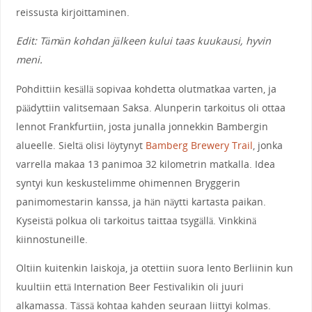
reissusta kirjoittaminen.
Edit: Tämän kohdan jälkeen kului taas kuukausi, hyvin
meni.
Pohdittiin kesällä sopivaa kohdetta olutmatkaa varten, ja
päädyttiin valitsemaan Saksa. Alunperin tarkoitus oli ottaa
lennot Frankfurtiin, josta junalla jonnekkin Bambergin
alueelle. Sieltä olisi löytynyt
Bamberg Brewery Trail
, jonka
varrella makaa 13 panimoa 32 kilometrin matkalla. Idea
syntyi kun keskustelimme ohimennen Bryggerin
panimomestarin kanssa, ja hän näytti kartasta paikan.
Kyseistä polkua oli tarkoitus taittaa tsygällä. Vinkkinä
kiinnostuneille.
Oltiin kuitenkin laiskoja, ja otettiin suora lento Berliinin kun
kuultiin että Internation Beer Festivalikin oli juuri
alkamassa. Tässä kohtaa kahden seuraan liittyi kolmas.