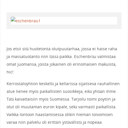
Jos etsii sitä huoletonta olutpuutarhaa, jossa ei haise raha
ja massatuotanto niin tässä paikka. Eschenbräu valmistaa
omat juomansa, joista jokainen oli erinomaisen makuista,
hic!
Kerrostaloyhtiön keskellä ja kellarissa sijaitseva rauhallinen
alue lienee myös paikallisten suosikkeja, eikä yhtään ihme.
Tätä kaivattaisiin myös Suomessa. Tarjoilu toimi pöytiin ja
olut oli muutaman euron kipale, sekä varmasti paikallista.
Vaikka lontoon haastamisessa olikin hieman toivomisen
varaa niin palvelu oli erittäin ystävällistä ja nopeaa.