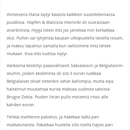
Viimeisenä iltana täytyi käväistä kaikkien suosittelemassa
puodissa. Hopfen & Malzissa meininki oli suorastaan
anarkistista, myyjä totesi että jos janottaa niin korkatkaa
olut. Pullon sai tyhjentää kaupan ulkopuolella lavoilla istuen,
ja maksu tapahtui samalla kun valitsimme mitä lähtee
mukaan. Kiva että luottoa löytyi.
Valikoima keskittyi pääasiallisesti Saksalaisiin ja Belgialaisiin
oluihin, joiden keskihinta oli sitä 3 euron luokkaa.
Belgialaiset olivat tietenkin vähän kalliimpia, mutta eipä
haitannut muutamaa euroa maksaa uudesta satsista
Brugse Zottia. Puolen litran pullo märzeniä irtosi alle
kahden euron.
Tehkää itsellenne palvelus, ja hakekaa täältä pari
matkatuliaista. Pakatkaa huolella sillä itsellä hajosi pari