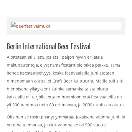
Berlin International Beer Festival
Aloitetaan sillä, että jos etsii paljon hyvin erilaisia
makunautintoja, eivät nämä festarit ole oikea paikka. Tämä
lienee itsestäänselvyys, koska festivaaleilla juhlistetaan
nimenomaan olutta, ei Craft Beer kulttuuria. Meille tuli silti
hienoisena yllätyksenä kuinka samankaltaista olutta
kaikkialla oli tarjolla, ottaen huomioon että festivaaleilla on
yli 300 panimoa noin 80 eri maasta, ja 2000+ uniikkia olutta.
Olisihan se tosin pitänyt ymmärtää. Jokaisena vuonna juhlilla
on oma teemansa, ja tänä vuonna se oli 500 vuotta