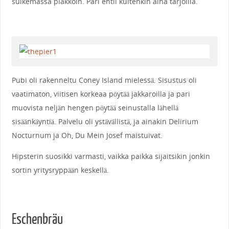
sulkemassa piakkoin. Pari ehtii kuitenkin aina tarjoilla.
Pubi oli rakenneltu Coney Island mielessä. Sisustus oli
vaatimaton, viitisen korkeaa pöytää jakkaroilla ja pari
muovista neljän hengen pöytää seinustalla lähellä
sisäänkäyntiä. Palvelu oli ystävällistä, ja ainakin Delirium
Nocturnum ja Oh, Du Mein Josef maistuivat.
Hipsterin suosikki varmasti, vaikka paikka sijaitsikin jonkin
sortin yritysryppään keskellä.
Eschenbräu