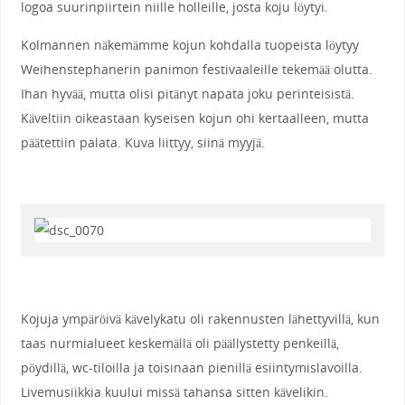
logoa suurinpiirtein niille holleille, josta koju löytyi.
Kolmannen näkemämme kojun kohdalla tuopeista löytyy
Weihenstephanerin panimon festivaaleille tekemää olutta.
Ihan hyvää, mutta olisi pitänyt napata joku perinteisistä.
Käveltiin oikeastaan kyseisen kojun ohi kertaalleen, mutta
päätettiin palata. Kuva liittyy, siinä myyjä.
Kojuja ympäröivä kävelykatu oli rakennusten lähettyvillä, kun
taas nurmialueet keskemällä oli päällystetty penkeillä,
pöydillä, wc-tiloilla ja toisinaan pienillä esiintymislavoilla.
Livemusiikkia kuului missä tahansa sitten kävelikin.