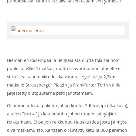
puhtauslakia. Oltiin siis Saksalaisen osaamisen ytimessä.
Hieman erikoisempaa ja Belgialaista olutta toki sai noin
puolesta välistä matkaa, mutta saavuttuamme alueelle ei
sitä oikeastaan enää edes kaivannut. Hyvä sää ja 2,2km
matkalle Strausberger Platzin ja Frankfurter Torin välille
järjestetty olutpuutarha pisti janottamaan.
Ostimme infosta paketin johon kuului 2dl tuoppi (eka kuva),
alueen “kartta” ja kaulanauha johon tuopin sai tyhjänä
roikkumaan. Ei paljon roikkunut. Hauska idea josta jäi myös
oiva matkamuisto. Karttaan oli läntätty katu ja 300 panimon