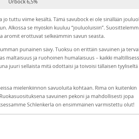
Urbock 6,5%
 jo tuttu viime kesältä. Tämä savubock ei ole sinällään jouluo
un. Alkossa se myöskin kuuluu “jouluoluisiin”. Suosittelem
a aromit erottuvat selkeämmin savun seasta.
 tumman punainen sävy. Tuoksu on erittäin savuinen ja terva
s maltaisuus ja ruohoinen humalaisuus – kaikki maltillises
juuri sellaista mitä odottaisi ja toivoisi tällaisen tyyliseltä
reissa mielenkiinnon savuoluita kohtaan. Rima on kuitenkin
. Ruokasuosituksena savuinen pekoni ja mahdollisesti jopa
auksessamme Schlenkerla on ensimmäinen varmistettu olut!