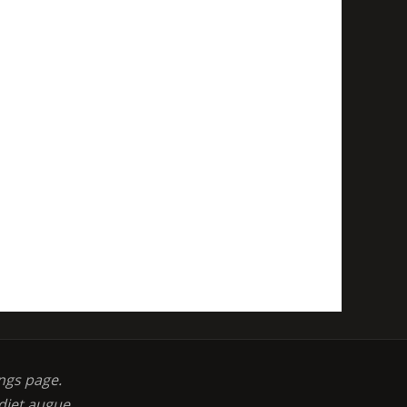
ngs page.
diet augue.