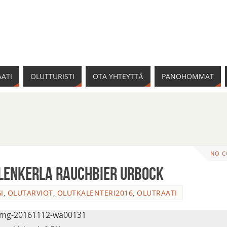
ATI
OLUTTURISTI
OTA YHTEYTTÄ
PANOHOMMAT
NO 
hlenkerla Rauchbier Urbock
I
,
OLUTARVIOT
,
OLUTKALENTERI2016
,
OLUTRAATI