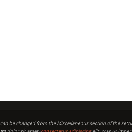
t can be changed from the Miscellaneous section of the setti
sum
dolor sit amet,
consectetur adipiscing
elit, cras ut imper