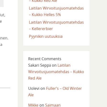
– Kukko Red Ale
Laitilan Wirvoitusjuomatehdas
– Kukko Helles 5%
lut,
me
Laitilan Wirvoitusjuomatehdas
– Kellererbier
Pyynikin uutuuksia
inen.
sa
Recent Comments
Sakari Seppä
on
Laitilan
Wirvoitusjuomatehdas – Kukko
Red Ale
Uolevi
on
Fuller’s – Old Winter
Ale
Mikke
on
Saimaan