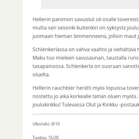
Hellerin panimon savuolut oli osalle tovereista
mutta sen sesonki kuitenkin on syksystä joulu
juomaan hieman lämmenneenä, jolloin maut j
Schlenkerlassa on vahva vaahto ja viehättävä
Maku tuo mieleen savusaunan, taustalla runsa
tasapainossa. Schlenkerla on suoraan sanottuna 
oluelta.
Hellerin rauchbier herätti myös lopuissa tove
nostettu jo aika korkealle tämän oluen myötä
joulukinkku! Tulevassa Olut ja Kinkku -post
Ulkonäkö: 8/10
Tuoksu: 15/20