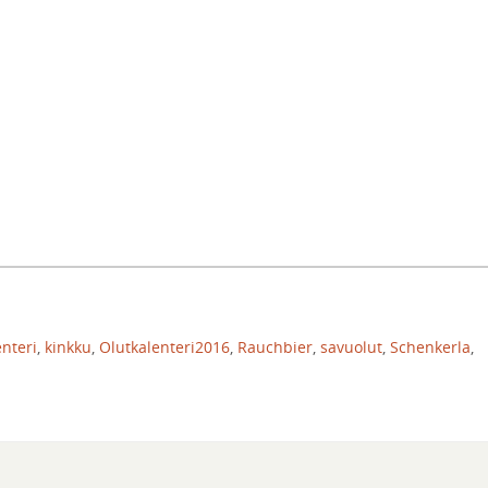
enteri
,
kinkku
,
Olutkalenteri2016
,
Rauchbier
,
savuolut
,
Schenkerla
,