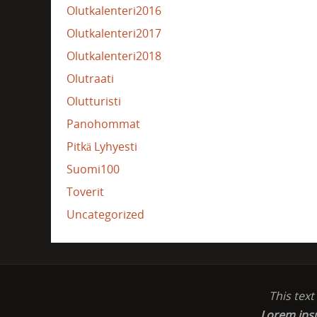
Olutkalenteri2016
Olutkalenteri2017
Olutkalenteri2018
Olutraati
Olutturisti
Panohommat
Pitkä Lyhyesti
Suomi100
Toverit
Uncategorized
This tex
Lorem ip