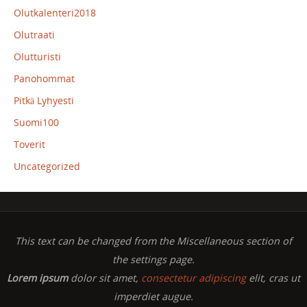
Olutkalenteri2018
Olutraati
Olutturisti
Panohommat
Pitkä Lyhyesti
Suomi100
Toverit
Uncategorized
This text can be changed from the Miscellaneous section of
the settings page.
Lorem ipsum
dolor sit amet,
consectetur adipiscing
elit, cras ut
imperdiet augue.