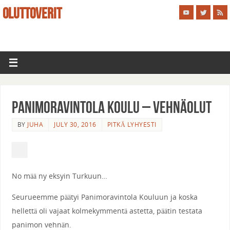
OLUTTOVERIT
Panimoravintola Koulu – Vehnäolut
BY
JUHA
JULY 30, 2016
PITKÄ LYHYESTI
No mää ny eksyin Turkuun…
Seurueemme päätyi Panimoravintola Kouluun ja koska
hellettä oli vajaat kolmekymmentä astetta, päätin testata
panimon vehnän.